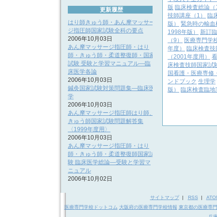
版
臨床検査総論（
更新履歴
技師講座（1）
臨
はり師きゅう師・あん摩マッサー
版）
緊急時の輸血
ジ指圧師国家試験全科の要点
1998年版）
新訂臨
2006年10月03日
（9）
医療専門学
あん摩マッサージ指圧師・はり
年度）
臨床検査技
師・きゅう師・柔道整復師・国家
（2001年度用）
試験 受験と学習マニュアル―臨
床検査技師国家試験
床医学各論
国看護・医療専修・
2006年10月03日
ンドブック
生理学
鍼灸国家試験対策問題集―臨床医
版）
臨床検査臨地
学
2006年10月03日
あん摩マッサージ指圧師はり師、
きゅう師国家試験問題解答集
〈1999年度用〉
2006年10月03日
あん摩マッサージ指圧師・はり
師・きゅう師・柔道整復師国家試
験 臨床医学総論―受験と学習マ
ニュアル
2006年10月02日
サイトマップ
|
RSS
|
ATO
医療専門学校ドットコム
大阪府の医療専門学校情報
東京都の医療専
兵