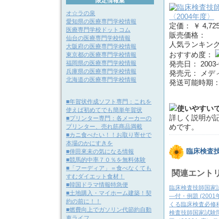
限定情報集
オ☆ラの泉
愛知県の医療専門学校情報
定価： ￥ 4,72
医療専門学校ドットコム
販売価格：
仙台の医療専門学校情報
人気ランキング：
大阪府の医療専門学校情報
おすすめ度：
東京都の医療専門学校情報
福岡県の医療専門学校情報
発売日： 2003-
兵庫県の医療専門学校情報
発売元： メデ
北海道の医療専門学校情報
発送可能時期
■年賀状作成ソフト専門：これを
使いやすい
使えば初めてでも簡単年賀状
詳しく説明が
■プリンター専門：各メーカーの
プリンター、売れ筋商品満載
めです。
■カニ食べたい！！お取り寄せで
本場のかにすきを
臨床検査
■倖田來未の気になる情報
■競馬的中率７０％を無料体験
■「フーディア」＝食べなくても
関連エント
すむダイエット食材！
■韓国ドラマ情報特急便
臨床検査技師国家試験
■土地購入・マイホーム建築！契
―付・例題 (2001
約の前に！！
くる臨床検査必修
■燃費向上でガソリン代節約自動
検査技師国家試験問
車ライフ