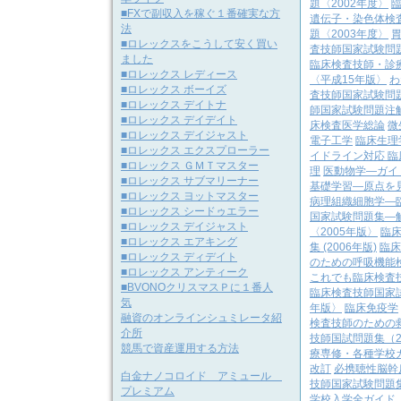
題〈2002年度〉
■FXで副収入を稼ぐ１番確実な方
遺伝子・染色体検
法
題〈2003年度〉
■ロレックスをこうして安く買い
査技師国家試験問
ました
臨床検査技師・診
■ロレックス レディース
〈平成15年版〉
わ
■ロレックス ボーイズ
査技師国家試験問題
■ロレックス デイトナ
師国家試験問題注解―
■ロレックス デイデイト
床検査医学総論
微
■ロレックス デイジャスト
電子工学
臨床生理
■ロレックス エクスプローラー
イドライン対応 
■ロレックス ＧＭＴマスター
理
医動物学―ガイ
■ロレックス サブマリーナー
基礎学習―原点を
■ロレックス ヨットマスター
病理組織細胞学―
■ロレックス シードゥエラー
国家試験問題集―解答
■ロレックス デイジャスト
〈2005年版〉
臨
■ロレックス エアキング
集 (2006年版)
臨床
■ロレックス ディデイト
のための呼吸機能
■ロレックス アンティーク
これでも臨床検査
■BVONOクリスマスＰに１番人
臨床検査技師国家試験
気
年版〉
臨床免疫学
融資のオンラインシュミレータ紹
検査技師のための
介所
技師国試問題集（2
競馬で資産運用する方法
療専修・各種学校ガ
改訂
必携聴性脳幹
白金ナノコロイド アミュール
技師国家試験問題集
プレミアム
学校入学全ガイド（