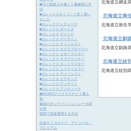
北海道立網走高等看
■FXで副収入を稼ぐ１番確実な方
法
■ロレックスをこうして安く買い
北海道立衛
ました
■ロレックス レディース
北海道立衛生学院 
■ロレックス ボーイズ
■ロレックス デイトナ
北海道立釧
■ロレックス デイデイト
■ロレックス デイジャスト
北海道立釧路高等看
■ロレックス エクスプローラー
■ロレックス ＧＭＴマスター
■ロレックス サブマリーナー
北海道立紋
■ロレックス ヨットマスター
■ロレックス シードゥエラー
北海道立紋別高等看
■ロレックス デイジャスト
■ロレックス エアキング
■ロレックス ディデイト
■ロレックス アンティーク
■BVONOクリスマスＰに１番人
気
融資のオンラインシュミレータ紹
介所
競馬で資産運用する方法
白金ナノコロイド アミュール
プレミアム