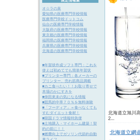
限定情報集
オ☆ラの泉
愛知県の医療専門学校情報
医療専門学校ドットコム
仙台の医療専門学校情報
大阪府の医療専門学校情報
東京都の医療専門学校情報
福岡県の医療専門学校情報
兵庫県の医療専門学校情報
北海道の医療専門学校情報
■年賀状作成ソフト専門：これを
使えば初めてでも簡単年賀状
■プリンター専門：各メーカーの
プリンター、売れ筋商品満載
■カニ食べたい！！お取り寄せで
本場のかにすきを
■倖田來未の気になる情報
■競馬的中率７０％を無料体験
■「フーディア」＝食べなくても
北海道立旭川高等
すむダイエット食材！
■韓国ドラマ情報特急便
2...
■土地購入・マイホーム建築！契
約の前に！！
北海道立網
■燃費向上でガソリン代節約自動
車ライフ